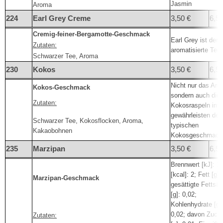
Jasmin
Aroma
224
Earl Grey Creme
3,50 €
6,50
Cremig-feiner-Bergamotte-Geschmack
Earl Grey ist der 
Zutaten:
aromatisierte Tee
Schwarzer Tee, Aroma
230
Kokos
3,50 €
6,50
Nicht nur das Aro
Kokos-Geschmack
sondern auch die
Zutaten:
Kokosraspeln im 
gewährleisten den
Schwarzer Tee, Kokosflocken, Aroma,
typischen
Kakaobohnen
Kokosgeschmack
235
Marzipan
3,50 €
6,50
Brennwert [kJ]: 10
[kcal]: 2; Fett [g]:
Marzipan-Geschmack
gesättigte Fettsä
[g]: 0,02;
Kohlenhydrate [g]
0,02; davon Zuck
Zutaten: