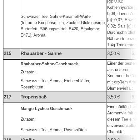
[g]: 0,01;
Kohlenhydrate [g]
0,08; davon Zuck
Schwarzer Tee, Sahne-Karamell-Würfel
[g]: 0,07; Eiweiß [
(fettarme Kondensmilch, Zucker, Glukosesirup,
0,32; Salz [g]: 0,
Butterfett, Süßungsmittel: E420, Emulgator:
Durchschnittliche
E471), Aroma
Nährwerte bezoge
1,4g Trockenmas
215
Rhabarber - Sahne
3,50 €
6,50
Einer der besten 
Rhabarber-Sahne-Geschmack
aus unserem
Zutaten:
Sortiment betört S
Schwarzer Tee, Aroma, Erdbeerblätter,
mit großem Arom
Rosenblüten
Blumenvielfalt
217
Tropenspaß
3,50 €
6,50
Eine südländisch
Mango-Lychee-Geschmack
Aromenvielfalt gib
Zutaten:
diesem Tee einen
unverwechselbare
Schwarzer Tee, Aroma, Rosenblüten
Charakter