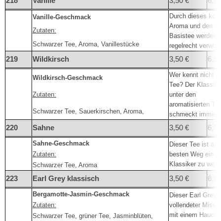
218
Vanille
3,50 €
6,50
Durch dieses kos
Vanille-Geschmack
Aroma und den gu
Zutaten:
Basistee werden 
Schwarzer Tee, Aroma, Vanillestücke
regelrecht verwöh
219
Wildkirsch
3,50 €
6,50
Wer kennt nicht d
Wildkirsch-Geschmack
Tee? Der Klassike
Zutaten:
unter den
aromatisierten Te
Schwarzer Tee, Sauerkirschen, Aroma,
schmeckt immer g
220
Sahne
3,50 €
6,50
Sahne-Geschmack
Dieser Tee ist au
Zutaten:
besten Weg ein
Klassiker zu werd
Schwarzer Tee, Aroma
223
Earl Grey klassisch
3,50 €
6,50
Bergamotte-Jasmin-Geschmack
Dieser Earl Grey i
Zutaten:
vollendeter Misch
mit einem Hauch 
Schwarzer Tee, grüner Tee, Jasminblüten,