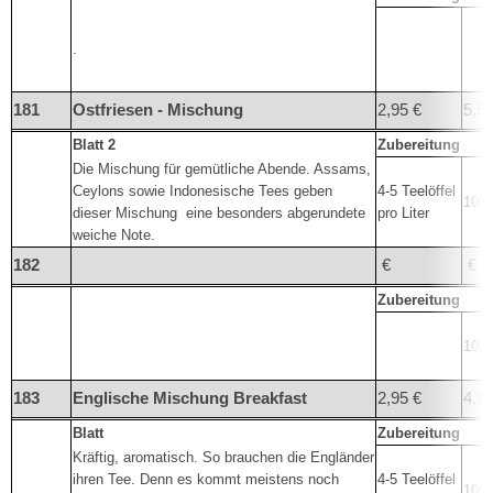
.
181
Ostfriesen - Mischung
2,95 €
5,50
Blatt 2
Zubereitung
Die Mischung für gemütliche Abende. Assams,
Ceylons sowie Indonesische Tees geben
4-5 Teelöffel
100°
dieser Mischung
eine besonders abgerundete
pro Liter
weiche Note.
182
€
€
Zubereitung
100°
183
Englische Mischung Breakfast
2,95 €
4,95
Blatt
Zubereitung
Kräftig, aromatisch. So brauchen die Engländer
ihren Tee. Denn es kommt meistens noch
4-5 Teelöffel
100°