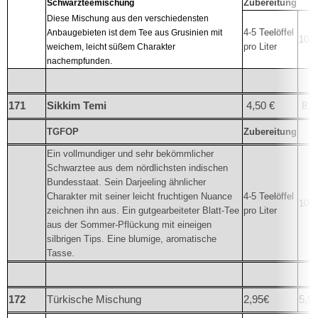
Zubereitung
Schwarzteemischung
Diese Mischung aus den verschiedensten
4-5 Teelöffel
Anbaugebieten ist dem Tee aus Grusinien mit
100°
pro Liter
weichem, leicht süßem Charakter
nachempfunden.
171
Sikkim Temi
4,50 €
8,5
TGFOP
Zubereitung
Ein vollmundiger und sehr bekömmlicher
Schwarztee aus dem nördlichsten indischen
Bundesstaat. Sein Darjeeling ähnlicher
Charakter mit seiner leicht fruchtigen Nuance
4-5 Teelöffel
100°
zeichnen ihn aus. Ein gutgearbeiteter Blatt-Tee
pro Liter
aus der Sommer-Pflückung mit eineigen
silbrigen Tips. Eine blumige, aromatische
Tasse.
172
Türkische Mischung
2,95€
5,5