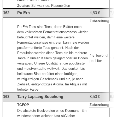
Zutaten:
Schwarztee, Rosenblüten
162
Pu Erh
4,50 €
7,50
Zubereitung
Pu-Erh-Tees sind Tees, deren Blätter nach
dem vollendeten Fermentationsprozess wieder
befeuchtet werden, damit eine weitere
Fermentationsphase eintreten kann; sie werden
postfermentierte Tees genannt. Nach der
Produktion werden diese Tees ein bis mehrere
4-5 Teelöffel
Jahre in kühlen Kellern gelagert oder im Boden
100°
pro Liter
vergraben. Unsere Qualität ist die populärste
und meistverkaufte weltweit. Das dunkel- bis
hellbraune Blatt entfaltet einen kräftigen,
würzig-erdigen Geschmack und ein, je nach
Ziehzeit, erdig-holziges Aroma. Im Abguss mit
tiefroter Farbe.
163
Tarry Lapsang Souchong
3,50 €
6,5
TGFOP
Zubereitung
Die absolute Edelversion eines Keemuns. Ein
wunderschöner weicher, fast süßlicher