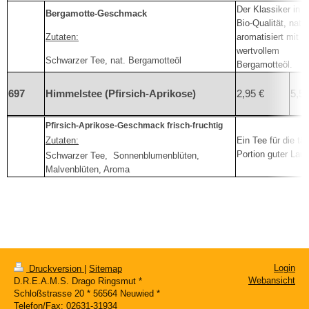
Der Klassiker in b
Bergamotte-Geschmack
Bio-Qualität, natür
Zutaten:
aromatisiert mit
wertvollem
Schwarzer Tee, nat. Bergamotteöl
Bergamotteöl.
697
Himmelstee (Pfirsich-Aprikose)
2,95 €
5,50
Pfirsich-Aprikose-Geschmack f
risch-fruchtig
Zutaten:
Ein Tee für die tä
Portion guter Lau
Schwarzer Tee, Sonnenblumenblüten,
Malvenblüten, Aroma
Login
Druckversion
|
Sitemap
Webansicht
D.R.E.A.M.S. Drago Ringsmut *
Schloßstrasse 20 * 56564 Neuwied *
Telefon/Fax: 02631-31934