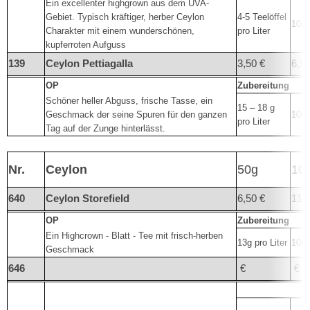
Ein excellenter highgrown aus dem UVA-
Gebiet. Typisch kräftiger, herber Ceylon
4-5 Teelöffel
100°
Charakter mit einem wunderschönen,
pro Liter
kupferroten Aufguss
139
Ceylon Pettiagalla
3,50 €
6,50
OP
Zubereitung
Schöner heller Abguss, frische Tasse, ein
15 – 18 g
Geschmack der seine Spuren für den ganzen
100°
pro Liter
Tag auf der Zunge hinterlässt.
Nr.
Ceylon
50g
10
640
Ceylon Storefield
6,50 €
11,
OP
Zubereitung
Ein Highcrown - Blatt - Tee mit frisch-herben
13g pro Liter
100°
Geschmack
646
€
€