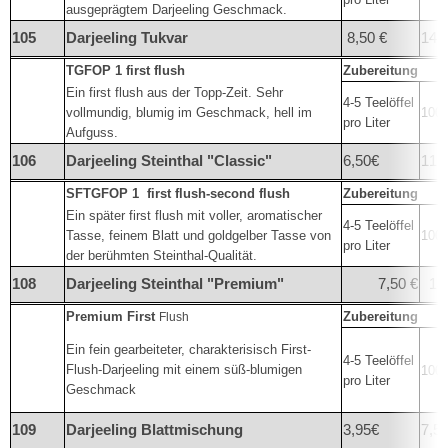
ausgeprägtem Darjeeling Geschmack.
105
Darjeeling Tukvar
8,50 €
14,
TGFOP 1 first flush
Zubereitung
Ein first flush aus der Topp-Zeit. Sehr
4-5 Teelöffel
vollmundig, blumig im Geschmack, hell im
100°
pro Liter
Aufguss.
106
Darjeeling Steinthal "Classic"
6,50€
11,
SFTGFOP 1
first flush-second flush
Zubereitung
Ein später first flush mit voller, aromatischer
4-5 Teelöffel
Tasse, feinem Blatt und goldgelber Tasse von
100°
pro Liter
der berühmten Steinthal-Qualität.
108
Darjeeling
Steinthal "Premium"
7,50 €
13
Premium First
Zubereitung
Flush
Ein fein gearbeiteter, charakterisisch First-
4-5 Teelöffel
Flush-Darjeeling mit einem süß-blumigen
100°
pro Liter
Geschmack
109
Darjeeling Blattmischung
3,95€
7,50