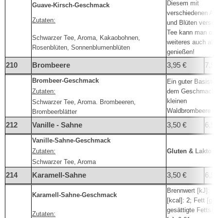
Diesem mit
Guave-Kirsch-Geschmack
verschiedenen A
Zutaten:
und Blüten verset
Tee kann man oh
Schwarzer Tee, Aroma, Kakaobohnen,
weiteres auch alle
Rosenblüten, Sonnenblumenblüten
genießen!
210
Brombeere
3,95 €
7,50
Brombeer-Geschmack
Ein guter Basiste
Zutaten:
dem Geschmack 
kleinen
Schwarzer Tee, Aroma. Brombeeren,
Waldbrombeere
Brombeerblätter
212
Vanille - Sahne
3,50 €
6,95
Vanille-Sahne-Geschmack
Zutaten:
Gluten & Laktose
Schwarzer Tee, Aroma
214
Karamell-Sahne
3,50 €
6,50
Brennwert [kJ]: 10
Karamell-Sahne-Geschmack
[kcal]: 2; Fett [g]:
gesättigte Fettsä
Zutaten: