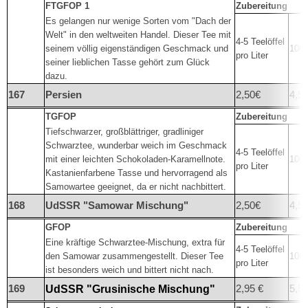
FTGFOP 1
Zubereitung
Es gelangen nur wenige Sorten vom "Dach der
Welt" in den weltweiten Handel. Dieser Tee mit
4-5 Teelöffel
seinem völlig eigenständigen Geschmack und
100°
pro Liter
seiner lieblichen Tasse gehört zum Glück
dazu.
167
Persien
2,50€
4,5
TGFOP
Zubereitung
Tiefschwarzer, großblättriger, gradliniger
Schwarztee, wunderbar weich im Geschmack
4-5 Teelöffel
mit einer leichten Schokoladen-Karamellnote.
100°
pro Liter
Kastanienfarbene Tasse und hervorragend als
Samowartee geeignet, da er nicht nachbittert.
168
UdSSR "Samowar Mischung"
2,50€
4,50
GFOP
Zubereitung
Eine kräftige Schwarztee-Mischung, extra für
4-5 Teelöffel
den Samowar zusammengestellt. Dieser Tee
100°
pro Liter
ist besonders weich und bittert nicht nach.
169
2,95 €
5,5
UdSSR "Grusinische Mischung"