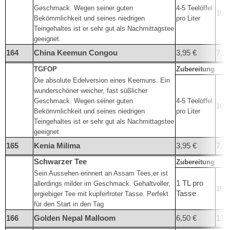
Geschmack. Wegen seiner guten
4-5 Teelöffel
100°
Bekömmlichkeit und seines niedrigen
pro Liter
Teingehaltes ist er sehr gut als Nachmittagstee
geeignet.
164
China Keemun Congou
3,95 €
7,50
TGFOP
Zubereitung
Die absolute Edelversion eines Keemuns. Ein
wunderschöner weicher, fast süßlicher
Geschmack. Wegen seiner guten
4-5 Teelöffel
100°
Bekömmlichkeit und seines niedrigen
pro Liter
Teingehaltes ist er sehr gut als Nachmittagstee
geeignet.
165
Kenia Milima
3,95 €
7,50
Schwarzer Tee
Zubereitung
Sein Aussehen erinnert an Assam Tees,er ist
1 TL pro
allerdings milder im Geschmack. Gehaltvoller,
100°
Tasse
ergiebiger Tee mit kupferfroter Tasse. Perfekt
für den Start in den Tag
166
Golden Nepal Malloom
6,50 €
11,