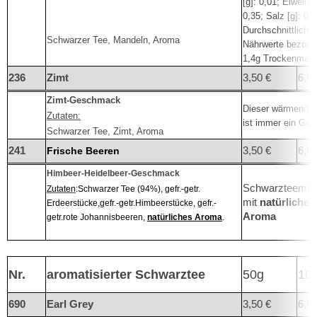
[g]: 0,01; Eiweiß [
0,35; Salz [g]: 0,
Durchschnittliche
Schwarzer Tee, Mandeln, Aroma
Nährwerte bezoge
1,4g Trockenmas
236
Zimt
3,50 €
6,50
Zimt-Geschmack
Dieser wärmende
Zutaten:
ist immer ein Ge
Schwarzer Tee, Zimt, Aroma
241
3,50 €
6,50
Frische Beeren
Himbeer-Heidelbeer-Geschmack
Schwarzteemis
Zutaten
:Schwarzer Tee (94%), gefr.-getr.
mit
natürliche
Erdeerstücke,
gefr.-getr.Himbeerstücke, gefr.-
Aroma
getr.rote Johannisbeeren,
n
atürliches Aroma
.
Nr.
aromatisierter Schwarztee
50g
10
690
Earl Grey
3,50 €
6,50