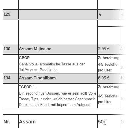
129
€
€
130
Assam Mijicajan
2,95 €
4,95
GBOP
Zubereitung
Gehaltvolle, aromatische Tasse aus der
4-5 Teelöffel
100°
Juli/August- Produktion.
pro Liter
134
Assam Tingalibam
6,95 €
12,
TGFOP 1
Zubereitung
Ein second flush Assam, wie er sein soll! Volle
4-5 Teelöffel
Tasse, Tips, runder, weich-herber Geschmack.
100°
pro Liter
Dunkel abgießend, mit kuperrotem Aufguss
Nr.
Assam
50g
10