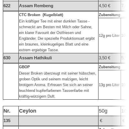
622
Assam Rembeng
4,50 €
7,95
CTC Broken
(Kugelblatt)
Zubereitung
Ein kräftiger Tee mit einer dunklen Tasse -
schmeckt am Besten mit Milch oder Sahne,
ein klarer Favourit der Ostfriesen und
12g pro Liter
100°
Engländer. Die spezielle Produktionsart ergibt
ein braunes, kleinkugeliges Blatt und eine
extrem ergiebige Tasse.
630
Assam Hathikuli
3,50 €
5,95
GBOP
Zubereitung
Dieser Broken überzeugt mit seiner hübschen,
groben Optik und seinem malzigen, leicht
brotigem Aroma. Erfreuen Sie sich an seiner
13g pro Liter
100°
leuchtend kupferfarbenen Tassenfarbe mit
kräftig-würzigem Duft.
Nr.
Ceylon
50g
10
135
€
€