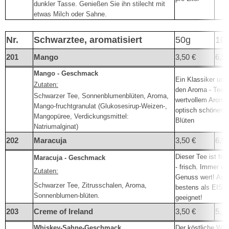
dunkler Tasse. Genießen Sie ihn stilecht mit
etwas Milch oder Sahne.
Nr.
Schwarztee, aromatisiert
50g
10
201
Mango
3,50 €
6,50
Mango - Geschmack
Ein Klassiker unte
Zutaten:
den Aroma - Tees.
Schwarzer Tee, Sonnenblumenblüten, Aroma,
wertvollem Aroma
Mango-fruchtgranulat (Glukosesirup-Weizen-,
optisch schönen
Mangopüree, Verdickungsmittel:
Blüten
Natriumalginat)
202
Maracuja
3,50 €
6,5
Dieser Tee ist fruc
Maracuja - Geschmack
- frisch. Immer ei
Zutaten:
Genuss wert! Auc
Schwarzer Tee, Zitrusschalen, Aroma,
bestens als EIS
Sonnenblumen-blüten.
geeignet!
203
Creme of Ireland
3,50 €
5,,9
Whiskey-Sahne-Geschmack
Der köstliche Whi