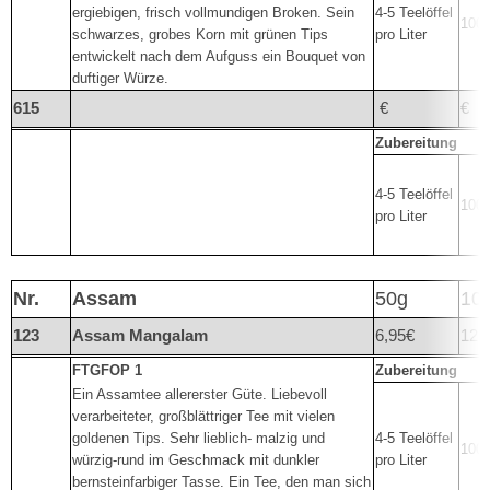
ergiebigen, frisch vollmundigen Broken. Sein
4-5 Teelöffel
100°
schwarzes, grobes Korn mit grünen Tips
pro Liter
entwickelt nach dem Aufguss ein Bouquet von
duftiger Würze.
615
€
€
Zubereitung
4-5 Teelöffel
100°
pro Liter
Nr.
Assam
50g
10
123
Assam Mangalam
6,95€
12,
FTGFOP 1
Zubereitung
Ein Assamtee allererster Güte. Liebevoll
verarbeiteter, großblättriger Tee mit vielen
goldenen Tips. Sehr lieblich- malzig und
4-5 Teelöffel
100°
würzig-rund im Geschmack mit dunkler
pro Liter
bernsteinfarbiger Tasse. Ein Tee, den man sich