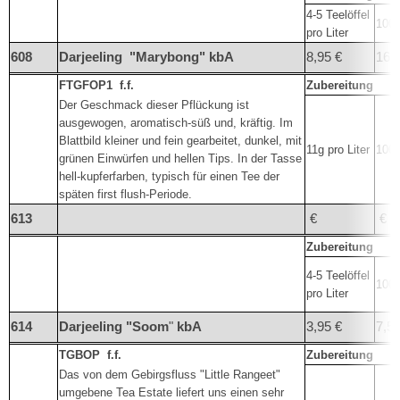
4-5 Teelöffel
100°
pro Liter
608
Darjeeling
"Marybong"
kbA
8,95 €
16,
FTGFOP1
f.f.
Zubereitung
Der Geschmack dieser Pflückung ist
ausgewogen, aromatisch-süß und, kräftig. Im
Blattbild kleiner und fein gearbeitet, dunkel, mit
11g pro Liter
100°
grünen Einwürfen und hellen Tips. In der Tasse
hell-kupferfarben, typisch für einen Tee der
späten first flush-Periode.
613
€
€
Zubereitung
4-5 Teelöffel
100°
pro Liter
614
Darjeeling "Soom
"
kbA
3,95 €
7,50
TGBOP
f.f.
Zubereitung
Das von dem Gebirgsfluss "Little Rangeet"
umgebene Tea Estate liefert uns einen sehr