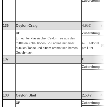
Zubereitung
136
Ceylon Craig
4,95€
8,50
OP
Zubereitung
Ein echter klassischer Ceylon Tee aus den
mittleren Anbauhöhen Sri-Lankas mit einer
4-5 Teelöffel
100°
dunklen Tasse und einem aromatisch herben
pro Liter
Geschmack
137
€
€
Zubereitung
138
Ceylon Blad
2,50 €
4,50
OP
Zubereitung