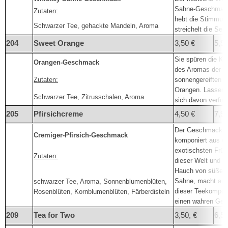
Sahne-Geschmac
Zutaten:
hebt die Stimmun
Schwarzer Tee, gehackte Mandeln, Aroma
streichelt die See
204
Sweet Orange
3,50 €
5,95
Sie spüren die Kra
Orangen-Geschmack
des Aromas der
Zutaten:
sonnengereiften
Orangen. Lassen 
Schwarzer Tee, Zitrusschalen, Aroma
sich davon verfüh
205
Pfirsichcreme
4,50 €
7,95
Der Geschmack,
Cremiger-Pfirsich-Geschmack
komponiert aus d
exotischsten Früc
Zutaten:
dieser Welt und e
Hauch von süßer
Sahne, macht au
schwarzer Tee, Aroma, Sonnenblumenblüten,
dieser Teekompos
Rosenblüten, Kornblumenblüten, Färberdisteln
einen wahren Gen
209
Tea for Two
3,50, €
6,5