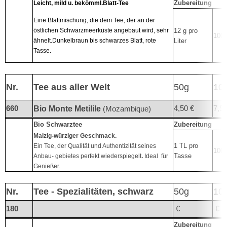
Zubereitung
Leicht, mild u. bekömml.Blatt-Tee
Eine Blattmischung, die dem Tee, der an der
östlichen
Schwarzmeerküste angebaut wird, sehr
12 g pro
100°
ähnelt.
Dunkelbraun bis schwarzes Blatt, rote
Liter
Tasse.
Nr.
Tee aus aller Welt
50g
10
660
4,50 €
7,95
Bio Monte Metilile
(Mozambique)
Bio Schwarztee
Zubereitung
Malzig-würziger Geschmack.
1 TL pro
Ein Tee, der Qualität und Authentizität seines
100°
Tasse
Anbau- gebietes perfekt wiederspiegelt
.
Ideal für
Genießer.
Nr.
Tee - Spezialitäten, schwarz
50g
10
180
€
€
Zubereitung