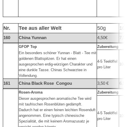
Nr.
Tee aus aller Welt
50g
10
160
China Yunnan
4,50€
7,95
GFOP Top
Zubereitung
Ein besonders schöner Yunnan - Blatt - Tee mit
goldenen Blattspitzen. Er hat einen
4-5 Teelöffel
ausgesprochen erdig-würzigen Charakter und
100°
pro Liter
eine dunkle Tasse. Chinas Schwarztee in
Vollendung.
161
China Black Rose
Congou
3,50 €
6,50
Rosen-Aroma
Zubereitung
Dieser ausgesprochen aromatische Tee wird
mit taufrischen Rosenblüten gedämpft.
Dadurch hat er einen feinen leichten Rosenduft
4-5 Teelöffel
angenommen. Eine typisch chinesische
100°
pro Liter
Spezialität, die mit keinem Aromazusatz je
erreicht werden könnte