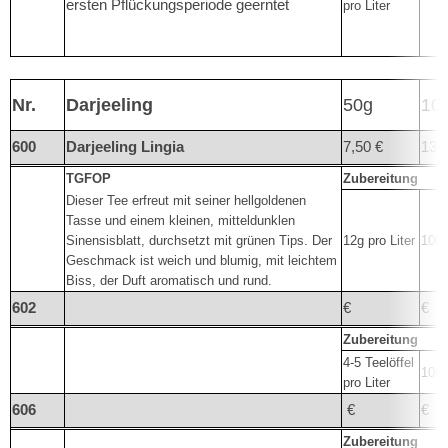
ersten Pflückungsperiode geerntet
pro Liter
Nr.
Darjeeling
50g
10
600
Darjeeling Lingia
7,50 €
13,
TGFOP
Zubereitung
Dieser Tee erfreut mit seiner hellgoldenen
Tasse und einem kleinen, mitteldunklen
Sinensisblatt, durchsetzt mit grünen Tips. Der
12g pro Liter
100°
Geschmack ist weich und blumig, mit leichtem
Biss, der Duft aromatisch und rund.
602
€
€
Zubereitung
4-5 Teelöffel
100°
pro Liter
606
€
€
Zubereitung