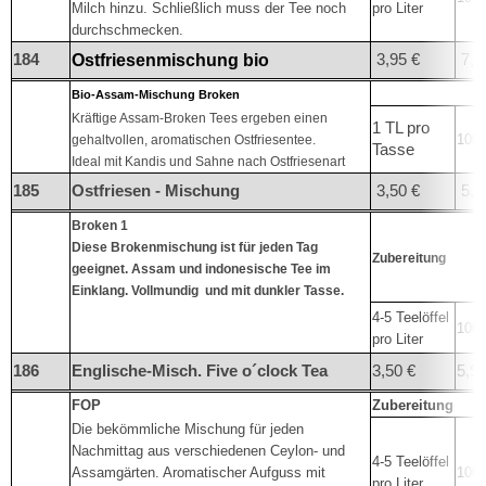
Milch hinzu. Schließlich muss der Tee noch
pro Liter
durchschmecken.
184
3,95 €
7,5
Ostfriesenmischung bio
Bio-Assam-Mischung Broken
Kräftige Assam-Broken Tees ergeben einen
1 TL pro
100°
gehaltvollen, aromatischen Ostfriesentee.
Tasse
Ideal mit Kandis und Sahne nach Ostfriesenart
185
Ostfriesen - Mischung
3,50 €
5,9
Broken 1
Diese Brokenmischung ist für jeden Tag
Zubereitung
geeignet. Assam und indonesische Tee im
Einklang. Vollmundig und mit dunkler Tasse.
4-5 Teelöffel
100°
pro Liter
186
Englische-Misch. Five o´clock Tea
3,50 €
5,95
FOP
Zubereitung
Die bekömmliche Mischung für jeden
Nachmittag aus verschiedenen Ceylon- und
4-5 Teelöffel
Assamgärten. Aromatischer Aufguss mit
100°
pro Liter