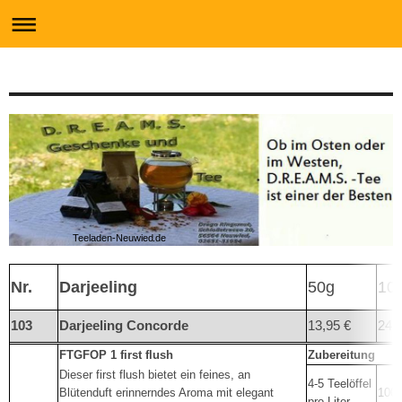
Teeladen-Neuwied.de
Nr.
Darjeeling
50g
10
103
Darjeeling Concorde
13,95 €
24,
FTGFOP 1 first flush
Zubereitung
Dieser first flush bietet ein feines, an
4-5 Teelöffel
Blütenduft erinnerndes Aroma mit elegant
100°
pro Liter