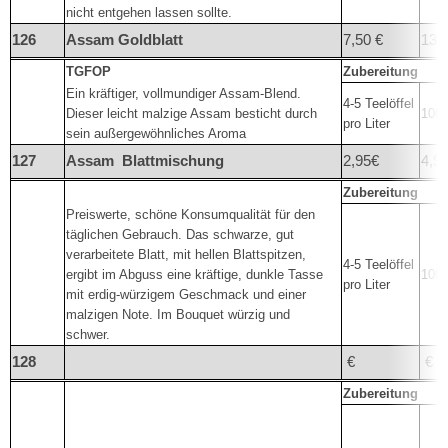
nicht entgehen lassen sollte.
126
Assam Goldblatt
7,50 €
13,
TGFOP
Zubereitung
Ein kräftiger, vollmundiger Assam-Blend.
4-5 Teelöffel
Dieser leicht malzige Assam besticht durch
100°
pro Liter
sein außergewöhnliches Aroma
127
Assam
Blattmischung
2,95€
4,95
Zubereitung
Preiswerte, schöne Konsumqualität für den
täglichen Gebrauch. Das schwarze, gut
verarbeitete Blatt, mit hellen Blattspitzen,
4-5 Teelöffel
ergibt im Abguss eine kräftige, dunkle Tasse
100°
pro Liter
mit erdig-würzigem Geschmack und einer
malzigen Note. Im Bouquet würzig und
schwer.
128
€
€
Zubereitung