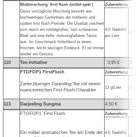
Blattmischung
first flush (mittel-spät )
Zubereitung
Diese vorzügliche Mischung besteht aus
hochwertigen Gartentees der mittleren und
späten first flush Periode. Die Qualität zeichnet
sich durch ein mittelgroßes, fast schwarzes
4-5 Teelöffel
100°
Blatt und eine helle, messingfarbene Tasse
pro Liter
aus. Im Geschmack hinterlässt er einen
frischen, leicht würzigen Eindruck. Er ist immer
wieder ein Genuss.
110
Tee-Initiative
3,95 €
6.9
FTGFOP1 FirstFlush
Zubereitung
Zarter,blumiger Darjeeling-Tee mit einem
13 g/Liter
100°
nuancenreichen First-Flush-Charakter
113
Darjeeling Sungma
4,50 €
7,95
FTGFOP1 First Flush
Zubereitung
Ein milder aromatischer Tee am Ende der
4-5 Teelöffel
100°