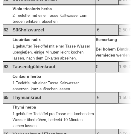
Viola tricoloris herba
2 Teelöffel mit einer Tasse Kaltwasser zum
Sieden erhitzen, abseihen.
62
Süßholzwurzel
€
2,50 €
Liquiritae radix
Bemerkung
1 gehäufter Teelöffel mit einer Tasse Wasser
Bei hohem Blutdruck
übergießen, einige Minuten leicht kochen
vermieden werden
lassen, nach dem Erkalten abseihen.
63
Tausendgüldenkraut
€
1,95 €
Centaurii herba
1 Teelöffel mit einer Tasse Kaltwasser
ansetzen, kurz aufkochen lassen.
65
Thymiankraut
€
1,50 €
Thymi herba
1 gehäufter Teelöffel pro Tasse mit kochendem
Wasser überbrühen, bedeckt 10 Minuten
ziehen lassen.