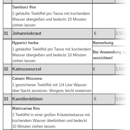
Sambuci flos
2 gehäufte Teelöffel pro Tasse mit kochendem
Wasser übergießen und bedeckt 10 Minuten
ziehen lassen
31
Johanniskraut
€
2,50 €
Hyperici herba
Bemerkung
1 gehäufter Teelöffel pro Tasse mit kochendem
Bei Anwendung auf 
Wasser übergießen und bedeckt 10 Minuten
verzichten!
ziehen lassen
32
Kalmuswurzel
€
2,50 €
Calami Rhizoma
1 gestrichener Teelöffel mit 1/4 Liter Wasser
über Nacht ansetzen. Morgens leicht erwärmen
33
Kamillenblüten
€
3,50€
Matricariae flos
2 Teelöffel in einer großen Kräuterteetasse mit
kochendem Wasser überbrühen und bedeckt
10 Minuten ziehen lassen.