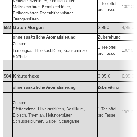
Krauseminzeblätter, Kamillenblüten,
1 Teelöffel
100° C
Melissenblätter, Brombeerblätter,
pro Tasse
Erdbeerblätter, Rosenblütenblätter,
Orangenblüten
582
Guten Morgen
2,95€
4,95 €
ohne zusätzliche Aromatisierung
Zubereitung
Zutaten:
1 Teelöffel
100° C
Lemongras, Hibiskusblüten, Krauseminze,
pro Tasse
Süßholz
584
Kräuterhexe
3,95 €
6,95 €
ohne zusätzliche Aromatisierung
Zubereitung
Zutaten:
Pfefferminze, Hibiskusblüten, Basilikum,
1 Teelöffel
100° C
Eibisch, Thymian, Holunderblüten,
pro Tasse
Schlüsselblumen, Salbei, Schafgarbe