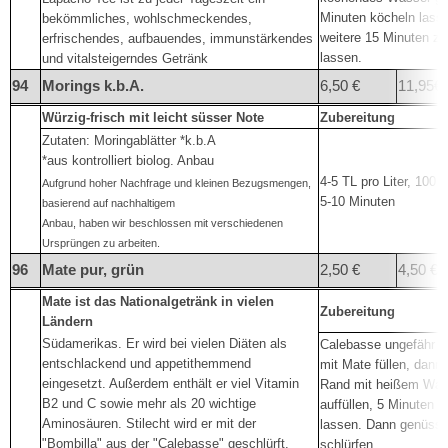
Minuten köcheln lass
bekömmliches, wohlschmeckendes,
weitere 15 Minuten zi
erfrischendes, aufbauendes, immunstärkendes
lassen.
und vitalsteigerndes Getränk
94
Morings k.b.A.
6,50 €
11,95€
Würzig-frisch mit leicht süsser Note
Zubereitung
Zutaten: Moringablätter *k.b.A
*aus kontrolliert biolog. Anbau
4-5 TL pro Liter, 100 
Aufgrund hoher Nachfrage und kleinen Bezugsmengen,
5-10 Minuten
basierend auf nachhaltigem
Anbau, haben wir beschlossen mit verschiedenen
Ursprüngen zu arbeiten.
96
Mate pur, grün
2,50 €
4,50 €
Mate ist das Nationalgetränk in vielen
Zubereitung
Ländern
Südamerikas. Er wird bei vielen Diäten als
Calebasse ungefähr zu
entschlackend und appetithemmend
mit Mate füllen, dann
eingesetzt. Außerdem enthält er viel Vitamin
Rand mit heißem Was
B2 und C sowie mehr als 20 wichtige
auffüllen, 5 Minuten z
Aminosäuren. Stilecht wird er mit der
lassen. Dann genüssl
"Bombilla" aus der "Calebasse" geschlürft.
schlürfen.