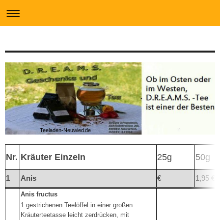
Teeladen-Neuwied.de
Nr.
Kräuter Einzeln
25g
50g
1
Anis
€
1,95 €
Anis fructus
1 gestrichenen Teelöffel in einer großen
Kräuterteetasse leicht zerdrücken, mit