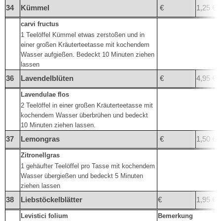
34
Kümmel
€
1,25 €
carvi fructus
1 Teelöffel Kümmel etwas zerstoßen und in
einer großen Kräuterteetasse mit kochendem
Wasser aufgießen. Bedeckt 10 Minuten ziehen
lassen
36
Lavendelblüten
€
4,95 €
Lavendulae flos
2 Teelöffel in einer großen Kräuterteetasse mit
kochendem Wasser überbrühen und bedeckt
10 Minuten ziehen lassen.
37
Lemongras
€
1,50 €
Zitronellgras
1 gehäufter Teelöffel pro Tasse mit kochendem
Wasser übergießen und bedeckt 5 Minuten
ziehen lassen
38
Liebstöckelblätter
€
1,95 €
Levistici folium
Bemerkung