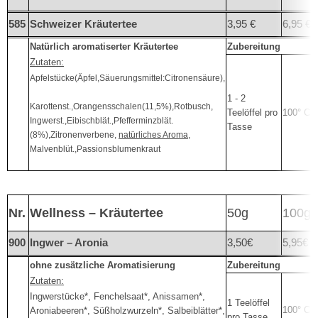
585
Schweizer Kräutertee
3,95 €
6,95 €
Natürlich aromatiserter Kräutertee
Zubereitung
Zutaten:
Apfelstücke(Äpfel,Säuerungsmittel:Citronensäure),
1 - 2
Karottenst.,Orangensschalen(11,5%),Rotbusch,
Teelöffel pro
100° C
Ingwerst.,Eibischblät.,Pfefferminzblät.
Tasse
(8%),Zitronenverbene,
natürliches Aroma
,
Malvenblüt.,Passionsblumenkraut
Nr.
Wellness – Kräutertee
50g
100g
900
Ingwer – Aronia
3,50€
5,95€
ohne zusätzliche Aromatisierung
Zubereitung
Zutaten:
Ingwerstücke*, Fenchelsaat*, Anissamen*,
1 Teelöffel
100° C
Aroniabeeren*, Süßholzwurzeln*, Salbeiblätter*,
pro Tasse