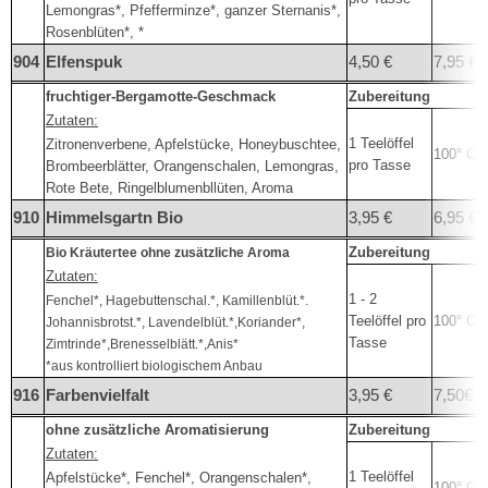
Lemongras*, Pfefferminze*, ganzer Sternanis*,
Rosenblüten*, *
904
Elfenspuk
4,50 €
7,95 €
fruchtiger-Bergamotte-Geschmack
Zubereitung
Zutaten:
1 Teelöffel
Zitronenverbene, Apfelstücke, Honeybuschtee,
100° C
pro Tasse
Brombeerblätter, Orangenschalen, Lemongras,
Rote Bete, Ringelblumenbllüten, Aroma
910
Himmelsgartn Bio
3,95 €
6,95 €
Zubereitung
Bio Kräutertee ohne zusätzliche Aroma
Zutaten:
1 - 2
Fenchel*, Hagebuttenschal.*, Kamillenblüt.*.
Teelöffel pro
100° C
Johannisbrotst.*, Lavendelblüt.*,Koriander*,
Tasse
Zimtrinde*,Brenesselblätt.*,Anis*
*aus kontrolliert biologischem Anbau
916
Farbenvielfalt
3,95 €
7,50€
ohne zusätzliche Aromatisierung
Zubereitung
Zutaten:
1 Teelöffel
Apfelstücke*, Fenchel*, Orangenschalen*,
100° C