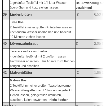
1 gehäufter Teelöffel mit 1/4 Liter Wasser
Bei Anwendung auf 
überbrühen und kurz ziehen lassen.
verzichten!
39
Lindenblüten
€
6,50 €
Tilae flos
2 Teelöffel in einer großen Kräuterteetasse mit
kochendem Wasser überbrühen und bedeckt
10 Minuten ziehen lassen.
40
Löwenzahnkraut
€
2,95 €
Taraxaci radix cum herba
4 gehäufte Teelöffel mit 2 großen Tassen
Kaltwasser ansetzen. Den Ansatz zum Kochen
bringen und abseihen.
42
Malvenblätter
€
1,95 €
Malvae flos
2 Teelöffel mit einer großen Tasse lauwarmen
Wasser übergießen, acht Stunden zugedeckt
ziehen lassen, gelegentlich umrühren,
abseihen. Leicht erwärmen
- nicht kochen -