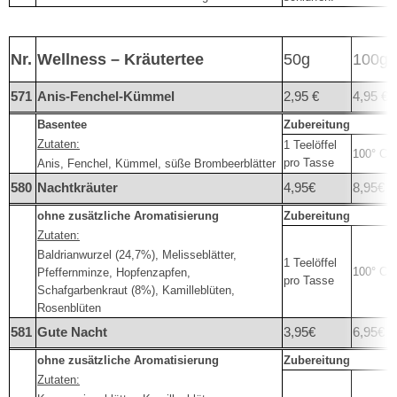
Nr.
Wellness – Kräutertee
50g
100g
571
Anis-Fenchel-Kümmel
2,95 €
4,95 €
Basentee
Zubereitung
Zutaten:
1 Teelöffel
100° C
pro Tasse
Anis, Fenchel, Kümmel, süße Brombeerblätter
580
Nachtkräuter
4,95€
8,95€
ohne zusätzliche Aromatisierung
Zubereitung
Zutaten:
Baldrianwurzel (24,7%), Melisseblätter,
1 Teelöffel
100° C
Pfeffernminze, Hopfenzapfen,
pro Tasse
Schafgarbenkraut (8%), Kamilleblüten,
Rosenblüten
581
Gute Nacht
3,95€
6,95€
ohne zusätzliche Aromatisierung
Zubereitung
Zutaten: