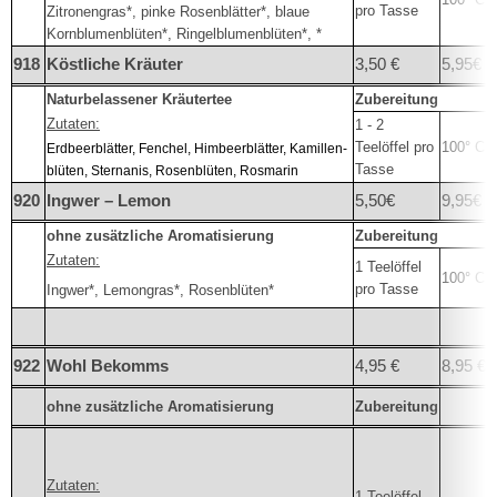
pro Tasse
Zitronengras*, pinke Rosenblätter*, blaue
Kornblumenblüten*, Ringelblumenblüten*, *
918
Köstliche Kräuter
3,50 €
5,95€
Naturbelassener Kräutertee
Zubereitung
Zutaten:
1 - 2
Teelöffel pro
100° C
Erdbeerblätter, Fenchel, Himbeerblätter, Kamillen-
Tasse
blüten, Sternanis, Rosenblüten, Rosmarin
920
Ingwer – Lemon
5,50€
9,95€
ohne zusätzliche Aromatisierung
Zubereitung
Zutaten:
1 Teelöffel
100° C
pro Tasse
Ingwer*, Lemongras*, Rosenblüten*
922
Wohl Bekomms
4,95 €
8,95 €
ohne zusätzliche Aromatisierung
Zubereitung
Zutaten:
1 Teelöffel