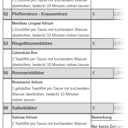
1 Esslöffel pro Tasse mit kochendem Wasser
überbrühen, bedeckt 10 Minuten ziehen lassen.
52
Pfefferminze - Krauseminze
€
2,50 €
Menthae crispae folium
1 Esslöffel pro Tasse mit kochendem Wasser
überbrühen, bedeckt 10 Minuten ziehen lassen.
53
Ringelblumenblüten
€
3,95€
Calendula flos
2 Teelöffel pro Tasse mit kochendem Wasser
überbrühen, bedeckt 10 Minuten ziehen lassen.
55
Rosmarinblätter
€
1,50 €
Rosmarini folium
1 gehäufter Teelöffel pro Tasse mit kochendem
Wasser überbrühen, bedeckt 10 Minuten
ziehen lassen.
56
Salbeiblätter
€
2,50€
Salviae folium
Bemerkung
1 Teelöffel pro Tasse mit kochendem Wasser
Nur kurze Zeit anwe