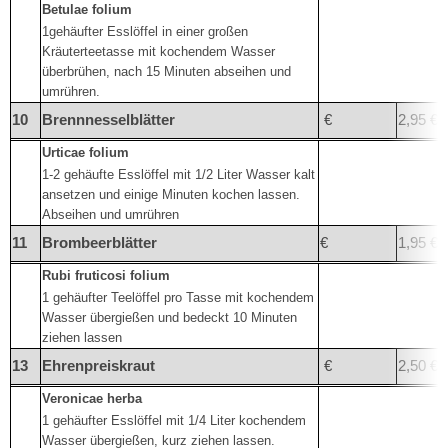
Betulae folium
1gehäufter Esslöffel in einer großen
Kräuterteetasse mit kochendem Wasser
überbrühen, nach 15 Minuten abseihen und
umrühren.
10
Brennnesselblätter
€
2,95 €
Urticae folium
1-2 gehäufte Esslöffel mit 1/2 Liter Wasser kalt
ansetzen und einige Minuten kochen lassen.
Abseihen und umrühren
11
Brombeerblätter
€
1,95 €
Rubi fruticosi folium
1 gehäufter Teelöffel pro Tasse mit kochendem
Wasser übergießen und bedeckt 10 Minuten
ziehen lassen
13
Ehrenpreiskraut
€
2,50 €
Veronicae herba
1 gehäufter Esslöffel mit 1/4 Liter kochendem
Wasser übergießen, kurz ziehen lassen.