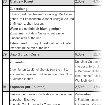
78
Cistus – Kraut
2,95 €
4,95 €
Zubereitung:
Etwa 2 Teelöffel Teekraut in eine große Tasse
geben, mit kochendem Wasser übergießen und
5 Minuten ziehen lassen.
Wenn sie es lieblich blumig mögen
:
Zusammen mit dem Cistus-Kraut einige
Lindenblüten aufbrühen.
Erfrischend minzig:
1 Teelöffel getrockneter
Pfefferminztee mit aufbrühen.
79
Jiao Gu Lan Curls
6,95 €
12,95
Das Jiao Gu Lan Kraut
Zubereitung:
interessante Struktur
1 gehäuften Esslöffel übergießen Sie mit 1 l
außergewöhnliches Ar
kochendem Wasser und lassen den Tee
3 bis
eine frische Frühlings
5 Minuten ziehen.
Wohlbefinden!
91
Lapacho pur (Inkatee)
2,50 €
4,50 €
Tee aus der inneren Rinde des argentinischen
Zubereitung
Lapacho - Baumes.
2 Esslöffel Lapacho in
kochendes Wasser ge
Lapacho Tee ist zu jeder Tageszeit ein