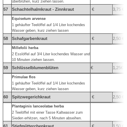
überbrühen, kurz ziehen lassen.
57
Schachtelhalmkraut - Zinnkraut
€
3,75 €
Equisetum arvense
1 gehäufter Teelöffel auf 1/4 Liter kochendes
Wasser geben, kurz ziehen lassen
58
Schafgarbenkraut
€
2,50 €
Millefolii herba
2 Esslöffel auf 3/4 Liter kochendes Wasser und
10 Minuten ziehen lassen.
59
Schlüsselblumenblüten
€
1,25€
Primulae flos
1 gehäufter Teelöffel auf 1/4 Liter kochendes
Wasser geben, kurz ziehen lassen
60
Spitzwegerichkraut
€
2,50 €
Plantaginis lanceolatae herba
2 Teelöffel mit einer Tasse Kaltwasser zum
Sieden erhitzen, nach 5 Minuten abseihen.
61
Stiefmütterchenkraut
€
1,50 €