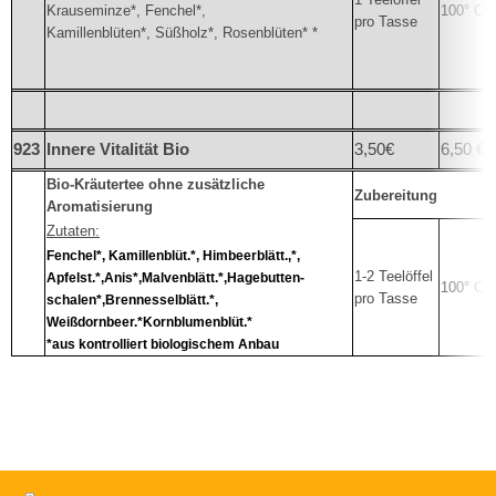
Krauseminze*, Fenchel*,
100° C
pro Tasse
Kamillenblüten*, Süßholz*, Rosenblüten* *
923
Innere Vitalität Bio
3,50€
6,50 €
Bio-Kräutertee ohne zusätzliche
Zubereitung
Aromatisierung
Zutaten:
Fenchel*, Kamillenblüt.*, Himbeerblätt.,*,
1-2 Teelöffel
Apfelst.*,Anis*,Malvenblätt.*,Hagebutten-
100° C
pro Tasse
schalen*,
Brennesselblätt.*,
Weißdornbeer.*Kornblumenblüt.*
*aus kontrolliert biologischem Anbau