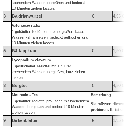
kochendem Wasser überbrühen und bedeckt
10 Minuten ziehen lassen.
3
Baldrianwurzel
€
4,95 €
Valerianae radix
1 gehäufter Teelöffel mit einer großen Tasse
Wasser kalt ansetzen, bedeckt aufkochen und
10 Minuten ziehen lassen.
5
Bärlappkraut
€
1,50 €
Lycopodium clavatum
1 gestrichener Teelöffel mit 1/4 Liter
kochendem Wasser übergießen, kurz ziehen
lassen.
8
Bergtee
€
4,50 €
Mountain - Tea
Bemerkung
1 gehäufter Teelöffel pro Tasse mit kochendem
Sie müssen diesen g
Wasser übergießen und bedeckt 10 Minuten
probieren. Er ist ei
ziehen lassen
9
Birkenblätter
€
1,95 €