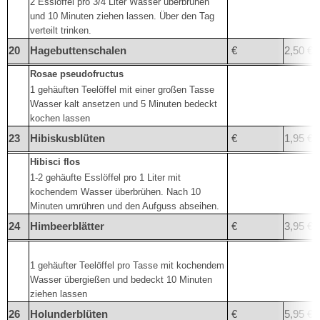
2 Esslöffel pro 3/4 Liter Wasser überbrühen
und 10 Minuten ziehen lassen. Über den Tag
verteilt trinken.
20
Hagebuttenschalen
€
2,50 €
Rosae pseudofructus
1 gehäuften Teelöffel mit einer großen Tasse
Wasser kalt ansetzen und 5 Minuten bedeckt
kochen lassen
23
Hibiskusblüten
€
1,95 €
Hibisci flos
1-2 gehäufte Esslöffel pro 1 Liter mit
kochendem Wasser überbrühen. Nach 10
Minuten umrühren und den Aufguss abseihen.
24
Himbeerblätter
€
3,95 €
1 gehäufter Teelöffel pro Tasse mit kochendem
Wasser übergießen und bedeckt 10 Minuten
ziehen lassen
26
Holunderblüten
€
5,95 €