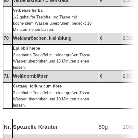
66
Verbenakraut / Eisenkraut
€
2,50 €
Verbenae herba
1-2 gehäufte Teelöffel pro Tasse mit
kochendem Wasser überbrühen, bedeckt 10
Minuten ziehen lassen.
70
Weidenröschen, kleinblütig
€
2,50€
Epilobii herba
2 gehäufte Teelöffel mit einer großen Tasse
Wasser überbrühen und 15 Minuten ziehen
lassen.
71
Weißdornblätter
€
2,50 €
Crataegi folium cum flore
2 gehäufte Teelöffel mit einer großen Tasse
Wasser überbrühen und 10 Minuten ziehen
lassen.
Nr.
Spezielle Kräuter
50g
100g