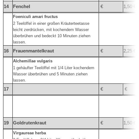
14
Fenchel
€
1,50 €
Foeniculi amari fructus
2 Teelöffel in einer großen Kräuterteetasse
leicht zerdrücken, mit kochendem Wasser
überbrühen und bedeckt 10 Minuten ziehen
lassen.
16
Frauenmantelkraut
€
2,25 €
Alchemillae vulgaris
1 gehäufter Teelöffel mit 1/4 Liter kochendem
Wasser überbrühen und 5 Minuten ziehen
lassen.
17
€
€
19
Goldrutenkraut
€
1,50 €
Virgaureae herba