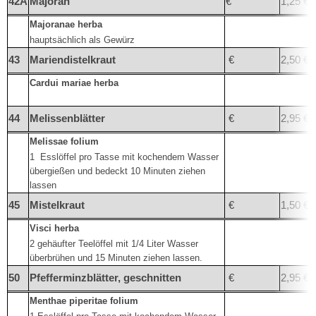
42A
Majoran
€
1,25 €
Majoranae herba
hauptsächlich als Gewürz
43
Mariendistelkraut
€
2,50 €
Cardui mariae herba
44
Melissenblätter
€
2,95 €
Melissae folium
1
Esslöffel pro Tasse mit kochendem Wasser
übergießen und bedeckt 10 Minuten ziehen
lassen
45
Mistelkraut
€
1,50 €
Visci herba
2 gehäufter Teelöffel mit 1/4 Liter Wasser
überbrühen und 15 Minuten ziehen lassen.
50
Pfefferminzblätter, geschnitten
€
2,95 €
Menthae piperitae folium